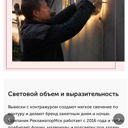
Световой объем и выразительность
Вывески с контражуром создают мягкое свечение по
контуру и делают бренд заметным днем и ночью.
‹
›
Компания РекламаторМск работает с 2016 года и точно
подбирает форму, материалы и подсветку под задачу