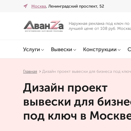
Москва
, Ленинградский проспект, 52
Наружная реклама под ключ по
лучшей цене от 108 руб. Москв
Услуги
Вывески
Конструкции
С
Главная
Дизайн проект вывески для бизнеса под клю
Дизайн проект
вывески для бизне
под ключ в Москв