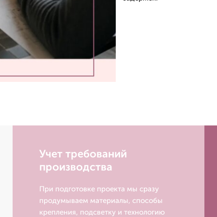
Учет требований
производства
При подготовке проекта мы сразу
продумываем материалы, способы
крепления, подсветку и технологию