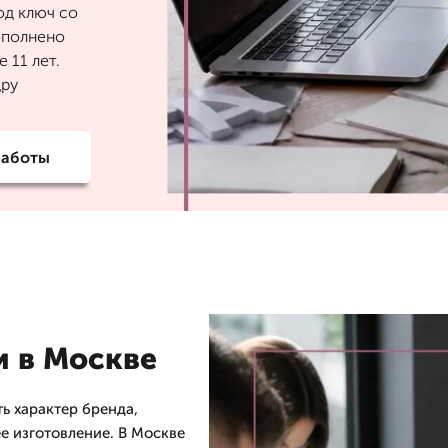
од ключ со
вополнено
 11 лет.
дру
работы
и в Москве
ь характер бренда,
е изготовление. В Москве