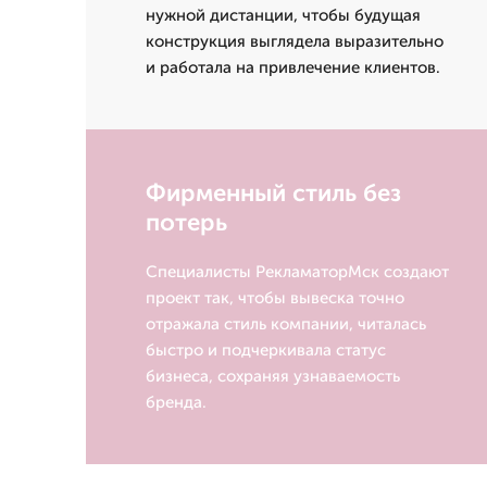
нужной дистанции, чтобы будущая
конструкция выглядела выразительно
и работала на привлечение клиентов.
Фирменный стиль без
потерь
Специалисты РекламаторМск создают
проект так, чтобы вывеска точно
отражала стиль компании, читалась
быстро и подчеркивала статус
бизнеса, сохраняя узнаваемость
бренда.