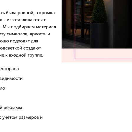
ть была ровной, а кромка
вы изготавливаются с
в. Мы подбираем материал
ту символов, яркость и
рошо подходят для
подсветкой создают
е к входной группе.
есторана
 видимости
кло
ой рекламы
с учетом размеров и