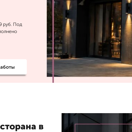
9 руб. Под
ыполнено
работы
сторана в