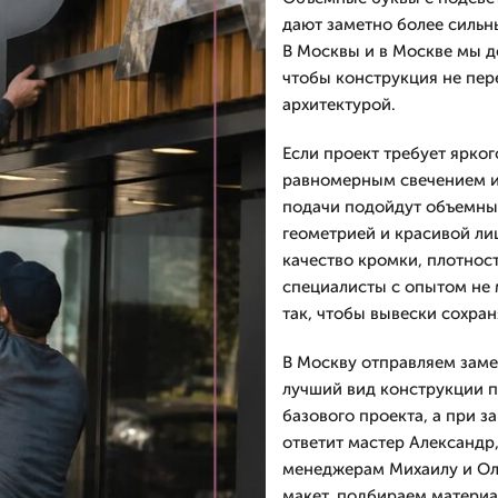
дают заметно более сильн
В Москвы и в Москве мы д
чтобы конструкция не пер
архитектурой.
Если проект требует ярко
равномерным свечением и
подачи подойдут объемные
геометрией и красивой ли
качество кромки, плотнос
специалисты с опытом не 
так, чтобы вывески сохран
В Москву отправляем заме
лучший вид конструкции п
базового проекта, а при з
ответит мастер Александр
менеджерам Михаилу и Оле
макет, подбираем материа