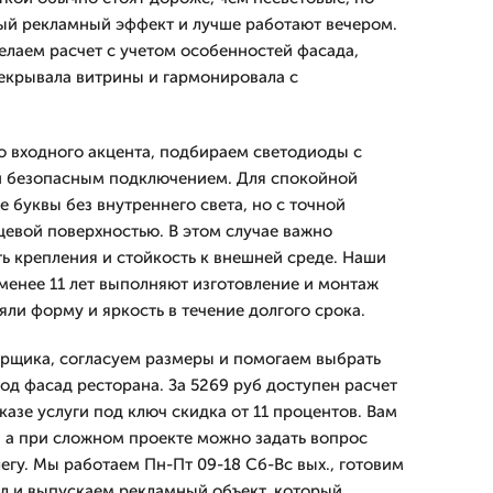
ый рекламный эффект и лучше работают вечером.
елаем расчет с учетом особенностей фасада,
екрывала витрины и гармонировала с
го входного акцента, подбираем светодиоды с
 безопасным подключением. Для спокойной
 буквы без внутреннего света, но с точной
цевой поверхностью. В этом случае важно
ть крепления и стойкость к внешней среде. Наши
менее 11 лет выполняют изготовление и монтаж
яли форму и яркость в течение долгого срока.
рщика, согласуем размеры и помогаем выбрать
од фасад ресторана. За 5269 руб доступен расчет
аказе услуги под ключ скидка от 11 процентов. Вам
, а при сложном проекте можно задать вопрос
гу. Мы работаем Пн-Пт 09-18 Сб-Вс вых., готовим
л и выпускаем рекламный объект, который