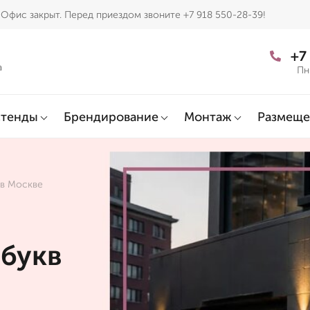
Офис закрыт. Перед приездом звоните +7 918 550-28-39!
+7
а
Пн
тенды
Брендирование
Монтаж
Размеще
 в Москве
букв