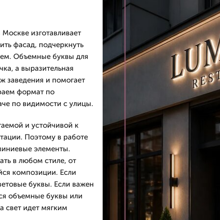
в Москве изготавливает
ить фасад, подчеркнуть
нем. Объемные буквы для
чка, а выразительная
ж заведения и помогает
раем формат по
аче по видимости с улицы.
таемой и устойчивой к
тации. Поэтому в работе
юминиевые элементы.
ть в любом стиле, от
йся композиции. Если
етовые буквы. Если важен
еся объемные буквы или
а свет идет мягким