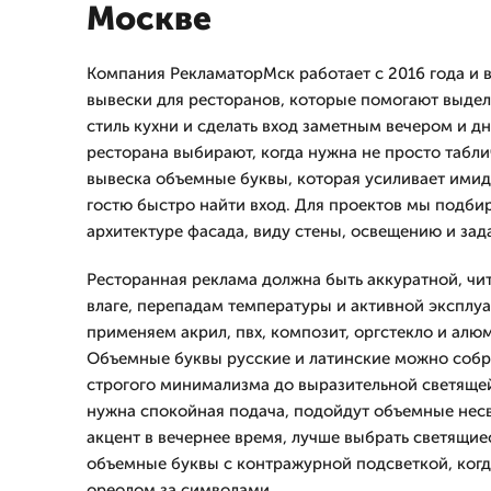
Москве
Компания РекламаторМск работает с 2016 года и 
вывески для ресторанов, которые помогают выдел
стиль кухни и сделать вход заметным вечером и д
ресторана выбирают, когда нужна не просто табли
вывеска объемные буквы, которая усиливает имид
гостю быстро найти вход. Для проектов мы подби
архитектуре фасада, виду стены, освещению и зад
Ресторанная реклама должна быть аккуратной, чи
влаге, перепадам температуры и активной эксплуа
применяем акрил, пвх, композит, оргстекло и ал
Объемные буквы русские и латинские можно собра
строгого минимализма до выразительной светяще
нужна спокойная подача, подойдут объемные несв
акцент в вечернее время, лучше выбрать светящи
объемные буквы с контражурной подсветкой, когд
ореолом за символами.