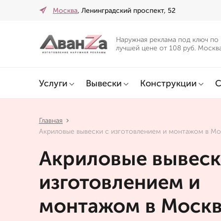
Москва
, Ленинградский проспект, 52
Наружная реклама под ключ по
лучшей цене от 108 руб. Москв
Услуги
Вывески
Конструкции
С
Главная
Акриловые вывески с изготовлением и монтажом в Мо
Акриловые вывеск
изготовлением и
монтажом в Моск