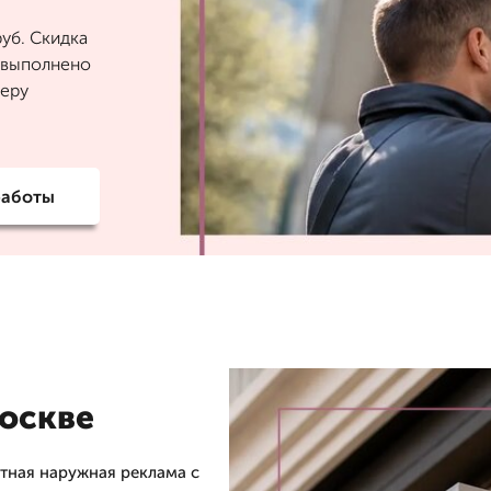
уб. Скидка
6 выполнено
теру
работы
оскве
тная наружная реклама с