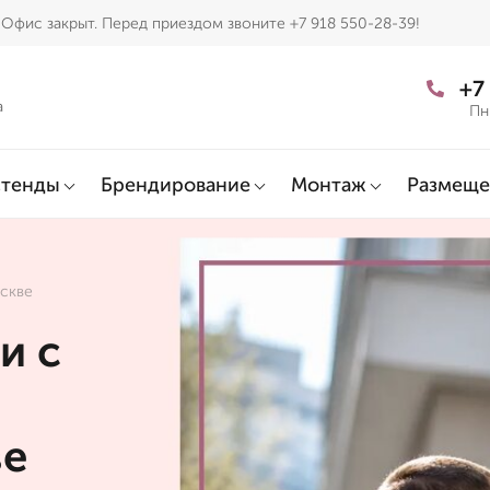
Офис закрыт. Перед приездом звоните +7 918 550-28-39!
+7
а
Пн
тенды
Брендирование
Монтаж
Размеще
скве
и с
ве