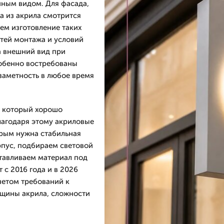
нным видом. Для фасада,
а из акрила смотрится
ем изготовление таких
тей монтажа и условий
а внешний вид при
собенно востребованы
 заметность в любое время
, который хорошо
Благодаря этому акриловые
орым нужна стабильная
пус, подбираем световой
тавливаем материал под
с 2016 года и в 2026
четом требований к
лщины акрила, сложности