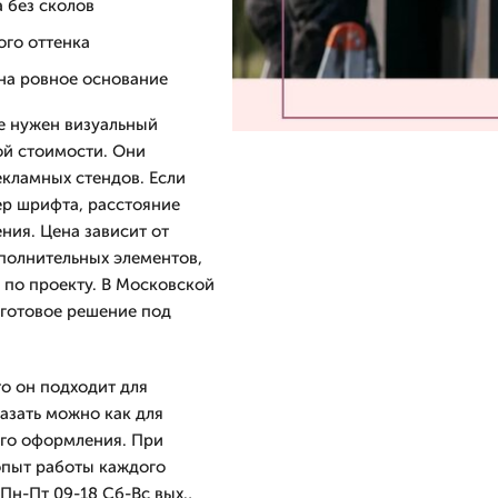
 без сколов
ого оттенка
на ровное основание
е нужен визуальный
ой стоимости. Они
кламных стендов. Если
ер шрифта, расстояние
ния. Цена зависит от
полнительных элементов,
 по проекту. В Московской
 готовое решение под
о он подходит для
азать можно как для
ого оформления. При
 опыт работы каждого
Пн-Пт 09-18 Сб-Вс вых.,