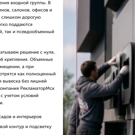
ения входной группы. В
инов, салонов, офисов и
не слишком дорогую
егко поддаются
й, так и псевдообъемный
атываем решение с нуля,
об крепления. Объемные
омещении, а при
мотрятся как полноценный
я вывеска без лишней
. Компания РекламаторМск
 с учетом условий
и.
адов и интерьеров
вой контур и подсветку