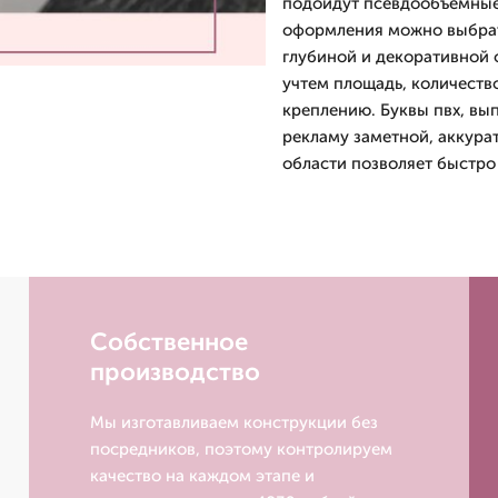
подойдут псевдообъемные 
оформления можно выбрат
глубиной и декоративной 
учтем площадь, количеств
креплению. Буквы пвх, вы
рекламу заметной, аккура
области позволяет быстро 
Собственное
производство
Мы изготавливаем конструкции без
посредников, поэтому контролируем
качество на каждом этапе и