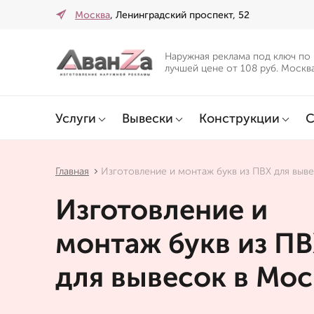
Москва
, Ленинградский проспект, 52
Наружная реклама под ключ по
лучшей цене от 108 руб. Москв
Услуги
Вывески
Конструкции
С
Главная
Изготовление и монтаж букв из ПВХ для выв
Изготовление и
монтаж букв из П
для вывесок в Мос