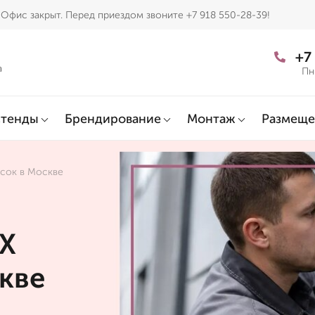
Офис закрыт. Перед приездом звоните +7 918 550-28-39!
+7
а
Пн
тенды
Брендирование
Монтаж
Размеще
есок в Москве
ВХ
кве