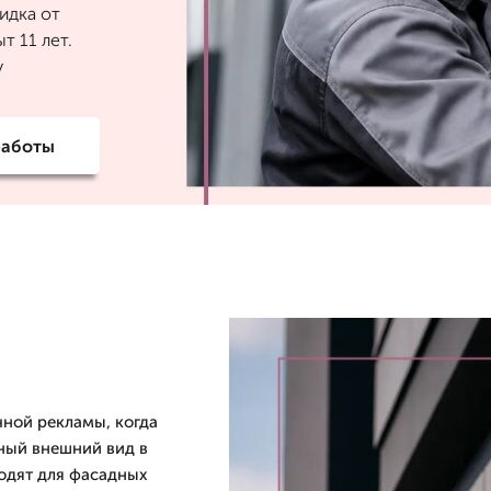
идка от
т 11 лет.
у
работы
чной рекламы, когда
ьный внешний вид в
ходят для фасадных