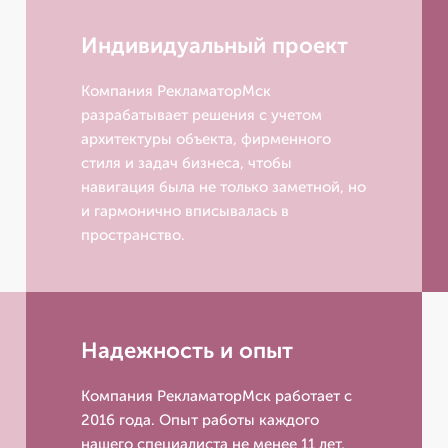
Индивидуальный проект
Компания РекламаторМск
разрабатывает решения с учетом
архитектуры объекта, фирменного
стиля и задач бизнеса, чтобы
навигация была не только заметной, но
и гармонично вписывалась в
пространство.
Надежность и опыт
Компания РекламаторМск работает с
2016 года. Опыт работы каждого
нашего специалиста не менее 11 лет,