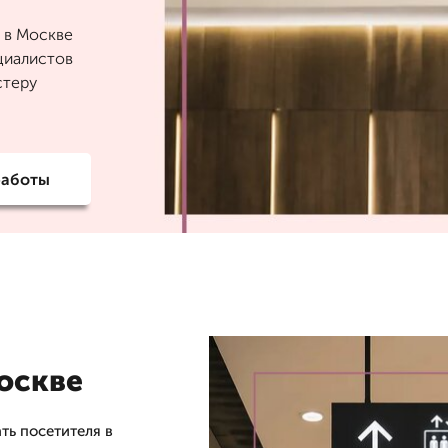
 в Москве
ециалистов
стеру
работы
оскве
ть посетителя в