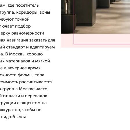
ам, где посетитель
 группа, коридоры, зоны
ребуют точной
ключает подбор
верку равномерности
ая навигация заказать для
ый стандарт и адаптируем
ра. В Москвы хорошо
ых материалов и мягкой
е и вечернее время.
ложности формы, типа
стоимость рассчитывается
х групп в Москве часто
 от влаги и перепадов
трукции с акцентом на
аккуратно, чтобы не
 вид объекта.