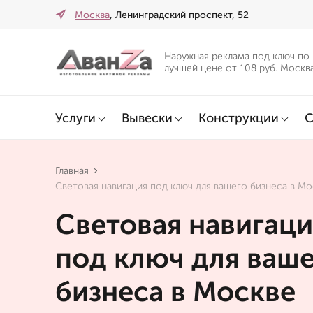
Москва
, Ленинградский проспект, 52
Наружная реклама под ключ по
лучшей цене от 108 руб. Москв
Услуги
Вывески
Конструкции
С
Главная
Световая навигация под ключ для вашего бизнеса в М
Световая навигаци
под ключ для ваш
бизнеса в Москве