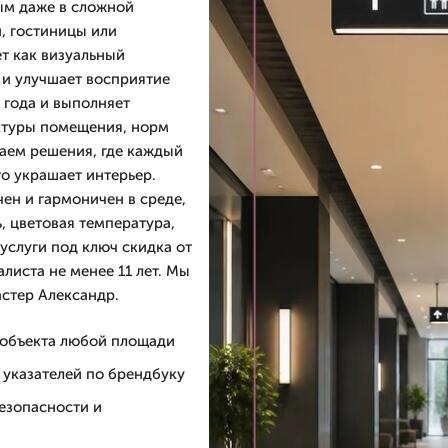
ным даже в сложной
и, гостиницы или
т как визуальный
 и улучшает восприятие
 года и выполняет
ектуры помещения, норм
аем решения, где каждый
то украшает интерьер.
чен и гармоничен в среде,
, цветовая температура,
услуги под ключ скидка от
листа не менее 11 лет. Мы
астер Александр.
 объекта любой площади
 указателей по брендбуку
езопасности и