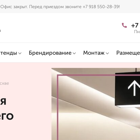
Офис закрыт. Перед приездом звоните +7 918 550-28-39!
+7
а
Пн
тенды
Брендирование
Монтаж
Размеще
оскве
я
его