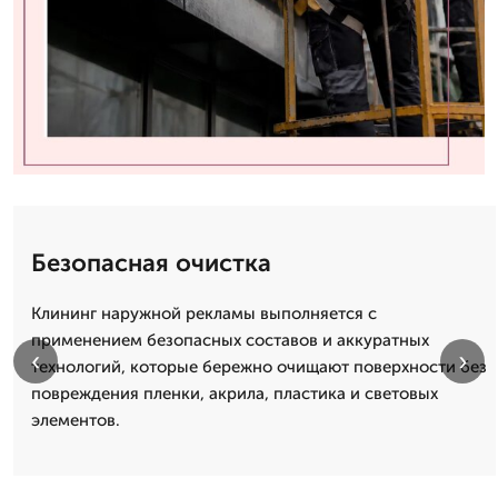
Безопасная очистка
Клининг наружной рекламы выполняется с
применением безопасных составов и аккуратных
‹
›
технологий, которые бережно очищают поверхности без
повреждения пленки, акрила, пластика и световых
элементов.