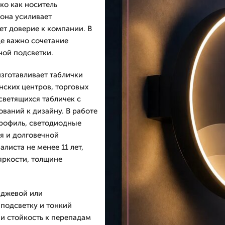
ько как носитель
 она усиливает
ет доверие к компании. В
де важно сочетание
ной подсветки.
изготавливает таблички
нских центров, торговых
светящихся табличек с
ваний к дизайну. В работе
профиль, светодиодные
я и долговечной
листа не менее 11 лет,
яркости, толщине
иджевой или
подсветку и тонкий
 и стойкость к перепадам