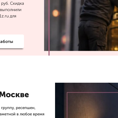
 руб. Скидка
6 выполнили
z.ru для
работы
 Москве
группу, ресепшен,
заметной в любое время