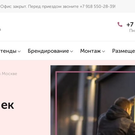
Офис закрыт. Перед приездом звоните +7 918 550-28-39!
+7
а
Пн
тенды
Брендирование
Монтаж
Размеще
в Москве
чек