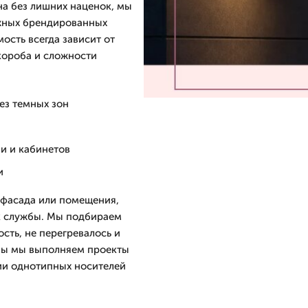
на без лишних наценок, мы
ожных брендированных
ость всегда зависит от
короба и сложности
ез темных зон
и и кабинетов
и
я фасада или помещения,
ок службы. Мы подбираем
сть, не перегревалось и
квы мы выполняем проекты
рии однотипных носителей