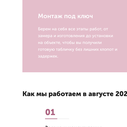
Монтаж под ключ
Берем на себя все этапы работ, от
замера и изготовления до установки
на объекте, чтобы вы получили
готовую табличку без лишних хлопот и
задержек.
Как мы работаем в августе 202
01